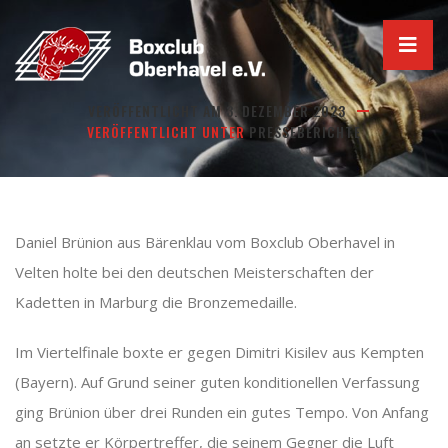
Zum
Inhalt
springen
VERÖFFENTLICHT AM
3. DEZEMBER 2023
Boxen in Velten
VERÖFFENTLICHT UNTER
PRESSEBERICHTE
Daniel Brünion aus Bärenklau vom Boxclub Oberhavel in
Velten holte bei den deutschen Meisterschaften der
Kadetten in Marburg die Bronzemedaille.
Im Viertelfinale boxte er gegen Dimitri Kisilev aus Kempten
(Bayern). Auf Grund seiner guten konditionellen Verfassung
ging Brünion über drei Runden ein gutes Tempo. Von Anfang
an setzte er Körpertreffer, die seinem Gegner die Luft