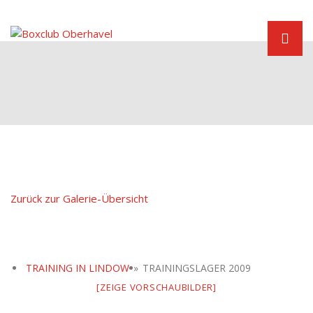
Zum
Inhalt
springen
Boxen in Velten
Zurück zur Galerie-Übersicht
TRAINING IN LINDOW
»
TRAININGSLAGER 2009
[ZEIGE VORSCHAUBILDER]